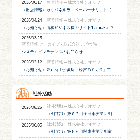
2026/06/17
新着情報 – 株式会社シオザワ
（出店情報）カミパネルラ ペーパーサミット（東京）に出店
2026/04/24
新着情報 – 株式会社シオザワ
（お知らせ）清和ビジネス様のサイト”hataraku”で弊社「機密文書回収ボックス」を紹介して頂きました。
2026/03/25
新着情報 アーカイブ - 株式会社ミズホ %
システムメンテナンスのお知らせ
2026/03/12
新着情報 – 株式会社シオザワ
（お知らせ）東京商工会議所「経営のミカタ」で紹介されました
社外活動
社外活動 – 株式会社シオザワ
2025/09/25
（剣道部）第６７回全日本実業団剣道大会に出場
社外活動 – 株式会社シオザワ
2025/06/05
（剣道部）第６６回関東実業団剣道大会に出場