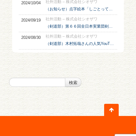
社外活動 – 株式会社シオザワ
2024/10/04
（お知らせ）点字絵本「しごとってなあに？」出版プロジェクトに協賛
社外活動 – 株式会社シオザワ
2024/09/19
（剣道部）第６６回全日本実業団剣道大会に出場
社外活動 – 株式会社シオザワ
2024/08/30
（剣道部）木村拓哉さんの人気YouTubeチャンネル【木村さ〜〜ん！】で紹介されました！