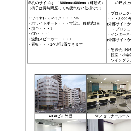
※机のサイズは、1800mm×600mm（可動式）
49席以上の
（椅子は長時間座っても疲れない仕様です）
・プロジェクタ
・ワイヤレスマイク・・・2本
・・・3,000円
・ホワイトボード・・・常設1、移動式3台
(外部サイトか
・演台・・・1
・プロジェク
・CD・・・1
・インターネッ
・波動スピーカー・・・1
(外部サイトか
・看板・・・2ケ所設置できます
・懇親会用会場
・控室・小会議
・ワイングラ
4030ビル外観
5F／セミナールーム