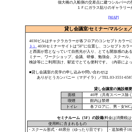
佃大橋の入船側の交差点に建つシルバーの
１Ｆにガラス貼りのギャラリー
[MAP]
貸し会議室/セミナー/マルシェ
4030ビルはチャクラカラーが各フロアのコンセプトカラー
ト）
4030セミナーサイトは"5F"に位置し、コンセプトカ
と西面が窓となっていて自然光が入り、とても開放感のあ
ミナー、ワークショップ、会議、研修、勉強会、スクール
検診等にご利用頂け、駅近でとても便利です。（内容によ
■貸し会議室の見学の申し込みや問い合わせは
ありがとうカンパニー（マデイラ）／TEL.03-3551-6587／
貸し会議室の施設概
面積
40坪（共有スペース除
喫煙
館内は禁煙
トイレ
各フロアに、男・女WC
セミナルーム（5F）の設備
(料金は消費税
使用料に含まれるもの
・スクール形式・48席分（ゆったり目です）
・追加椅子1