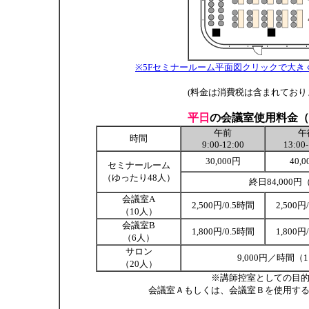
※5Fセミナールーム平面図クリックで大き
(料金は消費税は含まれており
平日
の会議室使用料金（
午前
午
時間
9:00-12:00
13:00
30,000円
40,
セミナールーム
（ゆったり48人）
終日84,000
会議室A
2,500円/0.5時間
2,500円
（10人）
会議室B
1,800円/0.5時間
1,800円
（6人）
サロン
9,000円／時間（11
（20人）
※講師控室としての目
会議室Ａもしくは、会議室Ｂを使用する