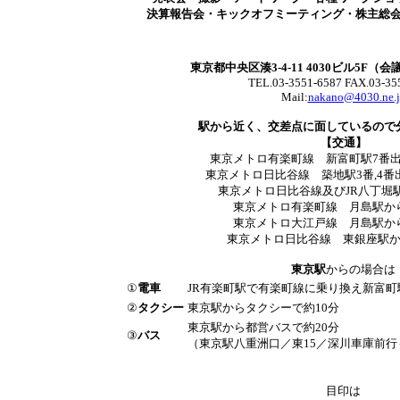
決算報告会・キックオフミーティング・株主総
東京都中央区湊3-4-11 4030ビル5F（
TEL.03-3551-6587 FAX.03-35
Mail:
nakano@4030.ne.
駅から近く、交差点に面しているので
【交通】
東京メトロ有楽町線 新富町駅7番
東京メトロ日比谷線 築地駅3番,4番
東京メトロ日比谷線及びJR八丁堀
東京メトロ有楽町線 月島駅から
東京メトロ大江戸線 月島駅から
東京メトロ日比谷線 東銀座駅か
東京駅
からの場合は
①
電車
JR有楽町駅で有楽町線に乗り換え新富町
②
タクシー
東京駅からタクシーで約10分
東京駅から都営バスで約20分
③
バス
（東京駅八重洲口／東15／深川車庫前行
目印は