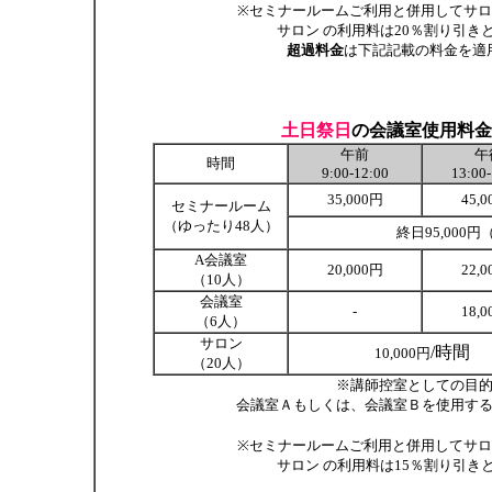
※セミナールームご利用と併用してサ
サロン の利用料は20％割り引き
超過料金
は下記記載の料金を適
土日祭日
の会議室使用料金
午前
午
時間
9:00-12:00
13:00
35,000円
45,
セミナールーム
（ゆったり48人）
終日95,000
A会議室
20,000円
22,
（10人）
会議室
-
18,
（6人）
サロン
/時間
10,000円
（20人）
※講師控室としての目
会議室Ａもしくは、会議室Ｂを使用する
※セミナールームご利用と併用してサ
サロン の利用料は15％割り引き