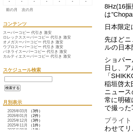
-
-
-
-
-
-
-
8Hz(1
前の月
次の月
は”Cho
コンテンツ
日本限定
スーパーコピー 代引き 激安
ロレックススーパーコピー 代引き 激安
先ほどニ
オメガスーパーコピー 代引き 激安
ルの日本限
ウブロスーパーコピー 代引き 激安
パネライスーパーコピー 代引き 激安
カルティエスーパーコピー 代引き 激安
ショパー
日し、ア
スケジュール検索
「SHI
稲垣啓太
ニュース
常に明確
月別表示
で撮った
2026年03月
（3件）
2026年01月
（2件）
ブライト
2025年12月
（3件）
2025年11月
（1件）
わせてリ
2025年08月
（1件）