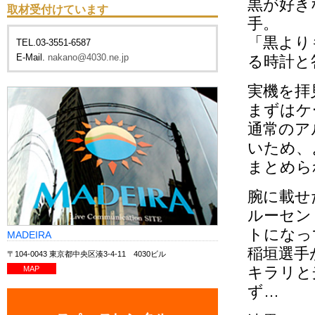
黒が好き
取材受付けています
手。
「黒より
TEL.03-3551-6587
E-Mail.
nakano@4030.ne.jp
る時計と
実機を拝
まずはケ
通常のア
いため、
まとめら
腕に載せ
ルーセン
トになっ
MADEIRA
稲垣選手
〒104-0043 東京都中央区湊3-4-11 4030ビル
キラリと
MAP
ず…