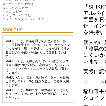
ディオール スーパーコピー
スーパーコピー 代引き
「SHIKK
ロレックス コピー
ウブロ コピー
アルパイ
オメガ スーパーコピー
字盤を真
ブライトリング スーパーコピー
針・イン
ABOUT US
を保持す
MADEIRAは、音楽を通じて人と人とが出あ
個人的に
い、笑顔が生まれ、良好なコミュニケーション
「漆黒の
でつながる「場」を提供し、人々が楽しく生き
ることのお手伝いを目的として運営していま
にくいか
す。
います、
MADEIRAは、天井が高く（5m）2面がガラス
張りの開放的な空間で、心穏やかになるパステ
ルシャインアートやユニークな紙製品で囲まれ
実際に読
ています。
MADEIRAは、ポルトガル語で「樹木」を意味
ニュース
します。MADEIRAは自然を愛し、自然を大切
にします。
MADEIRAは、禁煙です。喫煙者の方には申し
稲垣選手
わけございませんが、
NO SMOKING
にご協力
ショイフ
ください。