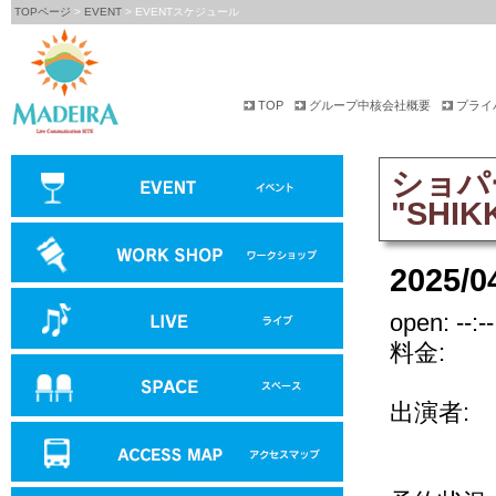
TOPページ
>
EVENT
> EVENTスケジュール
TOP
グループ中核会社概要
プライ
ショパ
"SH
2025/0
open: --:-- 
料金:
出演者: