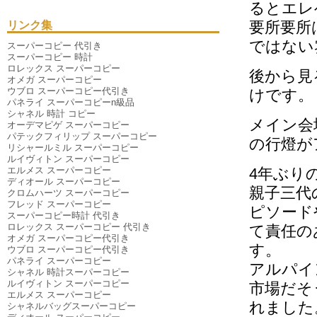
2025年07月
（4件）
るとエレ
2025年06月
（9件）
要所要所
リンク集
2025年04月
（6件）
2025年03月
（6件）
ではない
スーパーコピー 代引き
2025年01月
（3件）
スーパーコピー 時計
2024年12月
（6件）
ロレックス スーパーコピー
2024年11月
（10件）
後から見
オメガ スーパーコピー
2024年10月
（2件）
ウブロ スーパーコピー代引き
けです。
2024年09月
（1件）
パネライ スーパーコピーn級品
2024年08月
（5件）
シャネル 時計 コピー
2024年07月
（6件）
メイン会
オーデマピゲ スーパーコピー
2024年06月
（3件）
パテックフィリップ スーパーコピー
2024年05月
（2件）
の行燈が
リシャールミル スーパーコピー
2024年04月
（1件）
ルイヴィトン スーパーコピー
2024年03月
（3件）
エルメス スーパーコピー
4年ぶり
2023年11月
（1件）
ディオール スーパーコピー
2020年07月
（1件）
親子三代
クロムハーツ スーパーコピー
2019年09月
（1件）
フレッド スーパーコピー
2019年01月
（1件）
ピソード
スーパーコピー時計 代引き
2018年07月
（1件）
ロレックス スーパーコピー 代引き
て責任の
2018年01月
（1件）
オメガ スーパーコピー代引き
2016年12月
（1件）
す。
ウブロ スーパーコピー代引き
2016年06月
（1件）
パネライ スーパーコピー
2015年12月
（1件）
アルパイ
シャネル 時計スーパーコピー
2015年07月
（1件）
ルイヴィトン スーパーコピー
市場だそ
エルメス スーパーコピー
れました
シャネルバッグスーパーコピー