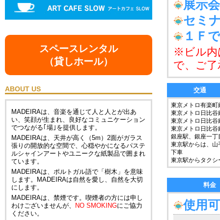
展示
セミナ
１Ｆ
スペースレンタル
※ビル内
（貸しホール）
で、ご了
ABOUT US
交通
東京メトロ有楽町
MADEIRAは、音楽を通じて人と人とが出あ
東京メトロ日比谷
い、笑顔が生まれ、良好なコミュニケーション
東京メトロ日比谷
でつながる｢場｣を提供します。
東京メトロ日比谷
銀座駅、銀座一丁
MADEIRAは、天井が高く（5m）2面がガラス
東京駅からは、山
張りの開放的な空間で、心穏やかになるパステ
下車
ルシャインアートやユニークな紙製品で囲まれ
東京駅からタクシ
ています。
MADEIRAは、ポルトガル語で「樹木」を意味
します。MADEIRAは自然を愛し、自然を大切
料金
にします。
MADEIRAは、禁煙です。喫煙者の方には申し
使用可
わけございませんが、
NO SMOKING
にご協力
ください。