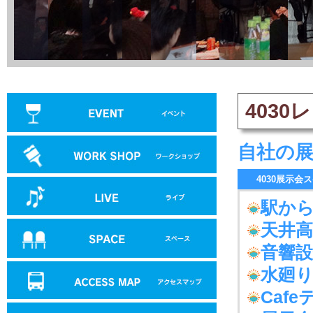
駅から近く、40名迄収容できる広スペース、開放感のある空間、C
403
自社の
4030展示会
駅か
天井高
音響
水廻
Caf