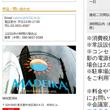
一日
申込・問い合わせ
連続二日間以
Email
nakano@4030.ne.jp
電話受付: 平日13:00-17:00
3時間以内（
TEL.03-3551-6587
用）
上記以外の時間の場合は
※消費税
携帯（中野）090-9837-0289
※常設設
※コンセ
影の電源
場合は2
※駐車場
をご利用
※料金や
にお問い
MADEIRA
※会議室
〒104-0043 東京都中央区湊3-4-11 4030ビル
MAP