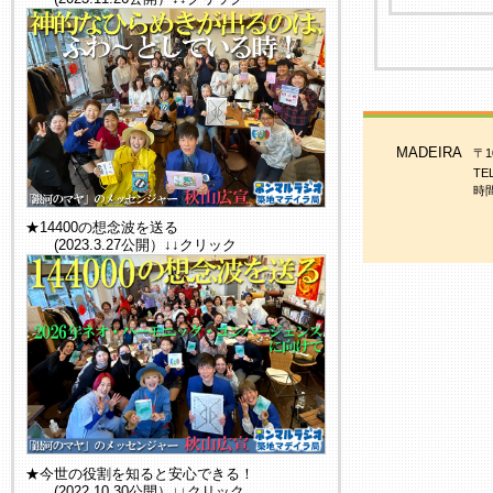
MADEIRA
〒1
TE
時間
★14400の想念波を送る
(2023.3.27公開）↓↓クリック
★今世の役割を知ると安心できる！
(2022.10.30公開）↓↓クリック