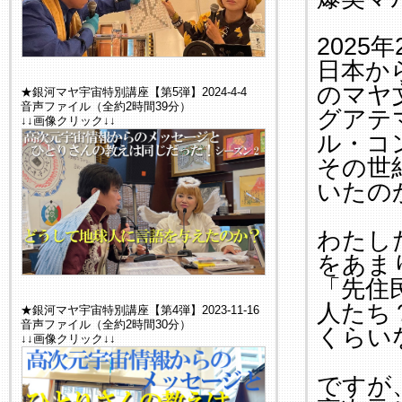
2025
日本か
のマヤ
★銀河マヤ宇宙特別講座【第5弾】2024-4-4
音声ファイル（全約2時間39分）
グアテ
↓↓画像クリック↓↓
ル・コ
その世
いたの
わたし
をあま
「先住
人たち
★銀河マヤ宇宙特別講座【第4弾】2023-11-16
音声ファイル（全約2時間30分）
くらい
↓↓画像クリック↓↓
ですが