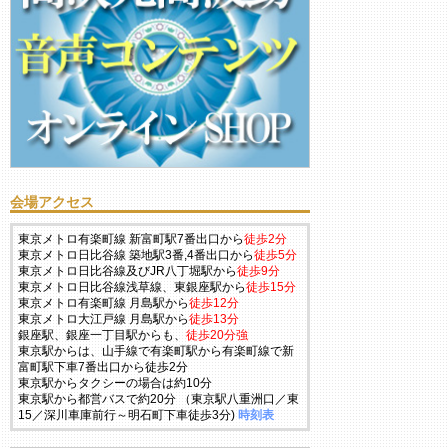
会場アクセス
東京メトロ有楽町線 新富町駅7番出口から
徒歩2分
東京メトロ日比谷線 築地駅3番,4番出口から
徒歩5分
東京メトロ日比谷線及びJR八丁堀駅から
徒歩9分
東京メトロ日比谷線浅草線、東銀座駅から
徒歩15分
東京メトロ有楽町線 月島駅から
徒歩12分
東京メトロ大江戸線 月島駅から
徒歩13分
銀座駅、銀座一丁目駅からも、
徒歩20分強
東京駅からは、山手線で有楽町駅から有楽町線で新
富町駅下車7番出口から徒歩2分
東京駅からタクシーの場合は約10分
東京駅から都営バスで約20分 （東京駅八重洲口／東
15／深川車庫前行～明石町下車徒歩3分)
時刻表