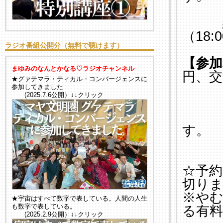
終了
（18:
ラジオ番組公開分（無料で聴けます）
【参加
まゆみのなんとかなる♡ラジオチャンネル
円、交
★グァテマラ・ティカル・コンバージェンスに
食べ
参加してきました
(2025.7.6公開）↓↓クリック
飲み
懇親
す。
当日
☆予約
切り
※や
★宇宙はすべて数字で表している。人間の人生
も数字で表している。
る有
(2025.2.9公開）↓↓クリック