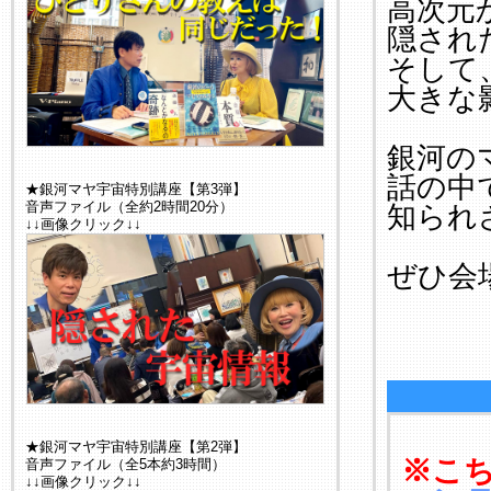
高次元
隠され
そして
大きな
銀河の
話の中
★銀河マヤ宇宙特別講座【第3弾】
音声ファイル（全約2時間20分）
知られ
↓↓画像クリック↓↓
ぜひ会
★銀河マヤ宇宙特別講座【第2弾】
※こ
音声ファイル（全5本約3時間）
↓↓画像クリック↓↓