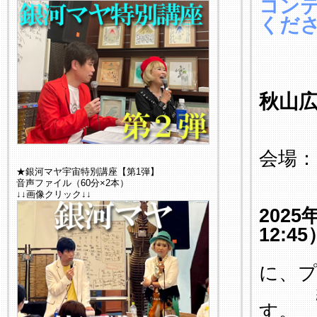
コン
くだ
秋山
会場：
★銀河マヤ宇宙特別講座【第1弾】
（東京
音声ファイル（60分×2本）
↓↓画像クリック↓↓
2025
12:45
当日
に、
終了
す。