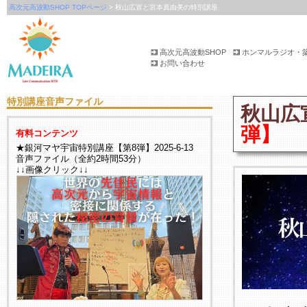
高次元高波動SHOP TOPページ
> 秋山広宣と宮本真由美の特別講座
高次元高波動SHOP
ホンマルラジオ・
お問い合わせ
特別講座音声ファイル
秋山広
弾】
有料コンテンツ
★銀河マヤ宇宙特別講座【第8弾】2025-6-13
音声ファイル（全約2時間53分）
↓↓画像クリック↓↓