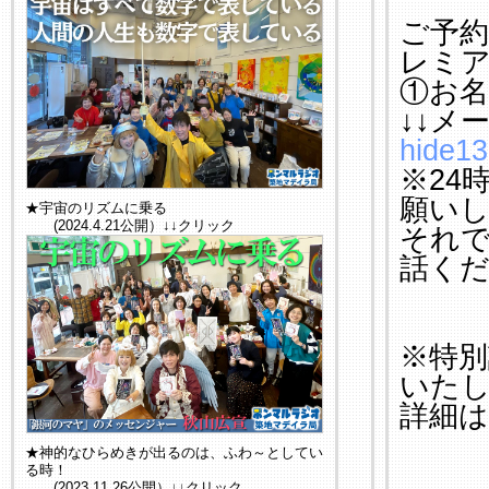
ご予
レミア
①お名
↓↓メ
hide1
※24
願い
★宇宙のリズムに乗る
(2024.4.21公開）↓↓クリック
それで
話く
※特
いた
詳細
★神的なひらめきが出るのは、ふわ～としてい
る時！
(2023.11.26公開）↓↓クリック