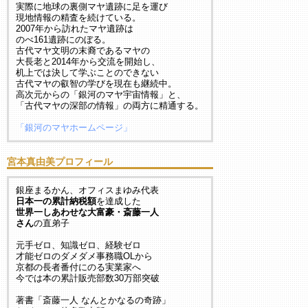
実際に地球の裏側マヤ遺跡に足を運び
現地情報の精査を続けている。
2007年から訪れたマヤ遺跡は
のべ161遺跡にのぼる。
古代マヤ文明の末裔であるマヤの
大長老と2014年から交流を開始し、
机上では決して学ぶことのできない
古代マヤの叡智の学びを現在も継続中。
高次元からの「銀河のマヤ宇宙情報」と、
「古代マヤの深部の情報」の両方に精通する。
「銀河のマヤホームページ」
宮本真由美プロフィール
銀座まるかん、オフィスまゆみ代表
日本一の累計納税額
を達成した
世界一しあわせな大富豪・斎藤一人
さん
の直弟子
元手ゼロ、知識ゼロ、経験ゼロ
才能ゼロのダメダメ事務職OLから
京都の長者番付にのる実業家へ
今では本の累計販売部数30万部突破
著書「斎藤一人 なんとかなるの奇跡」