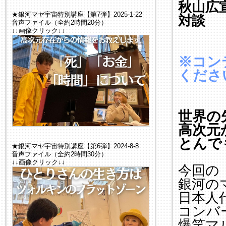
秋山広
★銀河マヤ宇宙特別講座【第7弾】2025-1-22
対談
音声ファイル（全約2時間20分）
↓↓画像クリック↓↓
※コン
くださ
世界の
高次元
とんで
★銀河マヤ宇宙特別講座【第6弾】2024-8-8
音声ファイル（全約2時間30分）
↓↓画像クリック↓↓
今回の
銀河の
日本人
コンバ
爆笑マ