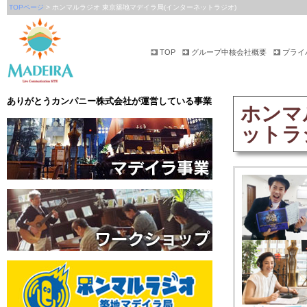
TOPページ
> ホンマルラジオ 東京築地マデイラ局(インターネットラジオ)
TOP
グループ中核会社概要
プライ
ありがとうカンパニー株式会社が運営している事業
ホンマ
ットラ