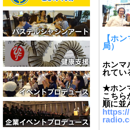
【ホンマ
局）
ホンマ
れてい
★ホン
こちら
順に並
https:
radio.