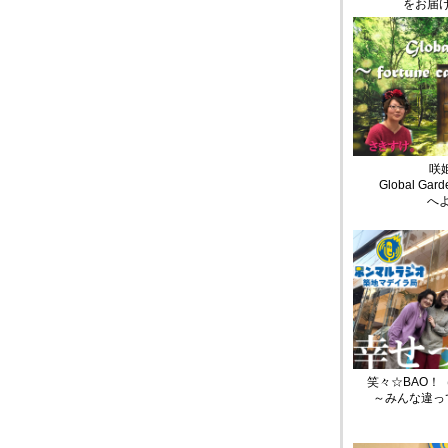
をお届
咲姫
Global Gard
へ
笑々☆BAO！
～みんな違っ