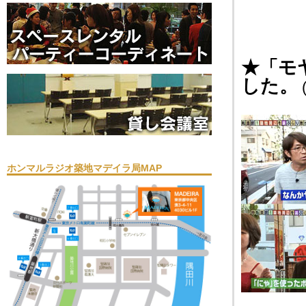
★「モ
した。
ホンマルラジオ築地マデイラ局MAP