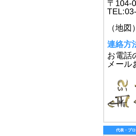
〒104-
TEL:03
（地図
連絡方
お電話の
メール
代表・プロ