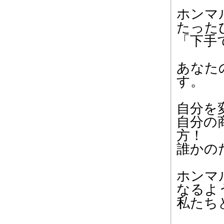
ホンマ
たった
「下手
あなた
す。
自分を
自分の
方！
誰かの
ホンマ
なるよ
私たち