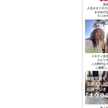
真
人生がオドロク
まゆみの
ラジオ
ミキティ先
スピリ
この時代を
に解釈し
あ！