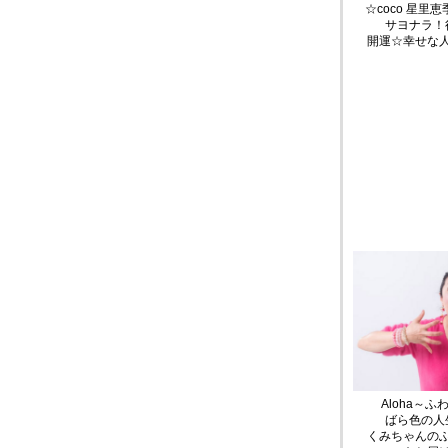
☆coco 星里
サヨナラ！
開運☆幸せな
Aloha～
ばら色の人
くみちゃんの