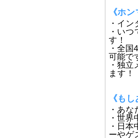
《ホン
・イン
・いつ
す！
・全国
可能で
・独立
ます！
《もし
・あな
・世界
・日本
ーやゲ