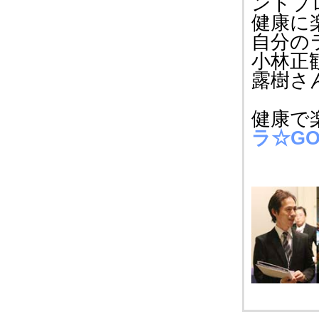
ントプ
健康に
自分の
小林正
露樹さ
健康で
ラ☆G