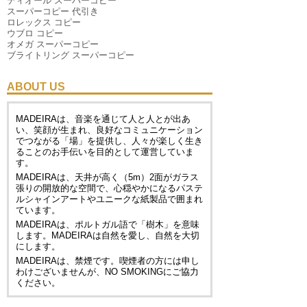
ディオール スーパーコピー
スーパーコピー 代引き
ロレックス コピー
ウブロ コピー
オメガ スーパーコピー
ブライトリング スーパーコピー
ABOUT US
MADEIRAは、音楽を通じて人と人とが出あ
い、笑顔が生まれ、良好なコミュニケーション
でつながる「場」を提供し、人々が楽しく生き
ることのお手伝いを目的として運営していま
す。
MADEIRAは、天井が高く（5m）2面がガラス
張りの開放的な空間で、心穏やかになるパステ
ルシャインアートやユニークな紙製品で囲まれ
ています。
MADEIRAは、ポルトガル語で「樹木」を意味
します。MADEIRAは自然を愛し、自然を大切
にします。
MADEIRAは、禁煙です。喫煙者の方には申し
わけございませんが、
NO SMOKING
にご協力
ください。