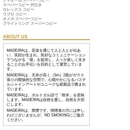
ディオール スーパーコピー
スーパーコピー 代引き
ロレックス コピー
ウブロ コピー
オメガ スーパーコピー
ブライトリング スーパーコピー
ABOUT US
MADEIRAは、音楽を通じて人と人とが出あ
い、笑顔が生まれ、良好なコミュニケーション
でつながる「場」を提供し、人々が楽しく生き
ることのお手伝いを目的として運営していま
す。
MADEIRAは、天井が高く（5m）2面がガラス
張りの開放的な空間で、心穏やかになるパステ
ルシャインアートやユニークな紙製品で囲まれ
ています。
MADEIRAは、ポルトガル語で「樹木」を意味
します。MADEIRAは自然を愛し、自然を大切
にします。
MADEIRAは、禁煙です。喫煙者の方には申し
わけございませんが、
NO SMOKING
にご協力
ください。