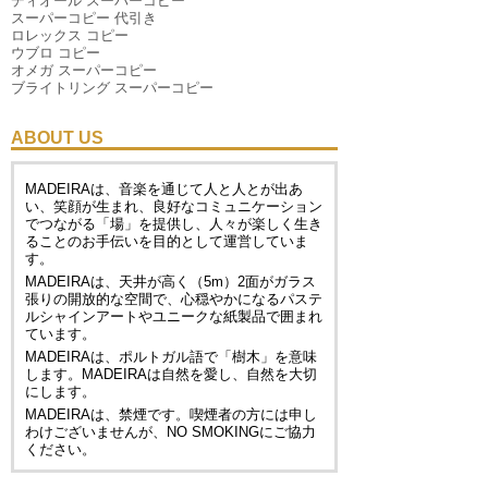
ディオール スーパーコピー
スーパーコピー 代引き
ロレックス コピー
ウブロ コピー
オメガ スーパーコピー
ブライトリング スーパーコピー
ABOUT US
MADEIRAは、音楽を通じて人と人とが出あ
い、笑顔が生まれ、良好なコミュニケーション
でつながる「場」を提供し、人々が楽しく生き
ることのお手伝いを目的として運営していま
す。
MADEIRAは、天井が高く（5m）2面がガラス
張りの開放的な空間で、心穏やかになるパステ
ルシャインアートやユニークな紙製品で囲まれ
ています。
MADEIRAは、ポルトガル語で「樹木」を意味
します。MADEIRAは自然を愛し、自然を大切
にします。
MADEIRAは、禁煙です。喫煙者の方には申し
わけございませんが、
NO SMOKING
にご協力
ください。