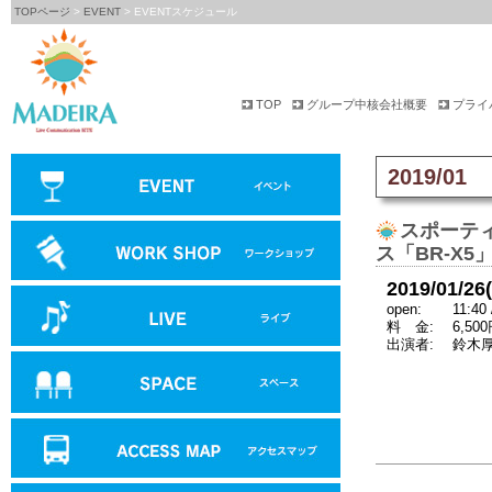
TOPページ
>
EVENT
> EVENTスケジュール
TOP
グループ中核会社概要
プライ
2019/01
スポーテ
ス「BR-X5
2019/01/26
open:
11:40 
料 金:
6,50
出演者:
鈴木厚