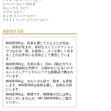
ディオール スーパーコピー
スーパーコピー 代引き
ロレックス コピー
ウブロ コピー
オメガ スーパーコピー
ブライトリング スーパーコピー
ABOUT US
MADEIRAは、音楽を通じて人と人とが出あ
い、笑顔が生まれ、良好なコミュニケーション
でつながる「場」を提供し、人々が楽しく生き
ることのお手伝いを目的として運営していま
す。
MADEIRAは、天井が高く（5m）2面がガラス
張りの開放的な空間で、心穏やかになるパステ
ルシャインアートやユニークな紙製品で囲まれ
ています。
MADEIRAは、ポルトガル語で「樹木」を意味
します。MADEIRAは自然を愛し、自然を大切
にします。
MADEIRAは、禁煙です。喫煙者の方には申し
わけございませんが、
NO SMOKING
にご協力
ください。