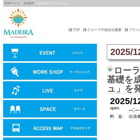
TOPページ
>
EVENT
> EVENTスケジュール
TOP
グループ中核会社概要
プライ
2025/1
ローラ
基礎を
ュ」を
2025/1
open:
--:--
料 金:
出演者