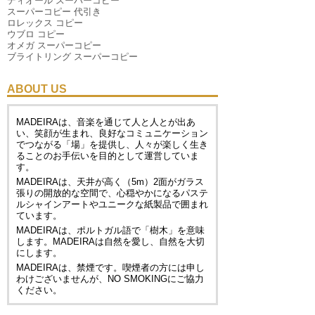
ディオール スーパーコピー
スーパーコピー 代引き
ロレックス コピー
ウブロ コピー
オメガ スーパーコピー
ブライトリング スーパーコピー
ABOUT US
MADEIRAは、音楽を通じて人と人とが出あ
い、笑顔が生まれ、良好なコミュニケーション
でつながる「場」を提供し、人々が楽しく生き
ることのお手伝いを目的として運営していま
す。
MADEIRAは、天井が高く（5m）2面がガラス
張りの開放的な空間で、心穏やかになるパステ
ルシャインアートやユニークな紙製品で囲まれ
ています。
MADEIRAは、ポルトガル語で「樹木」を意味
します。MADEIRAは自然を愛し、自然を大切
にします。
MADEIRAは、禁煙です。喫煙者の方には申し
わけございませんが、
NO SMOKING
にご協力
ください。