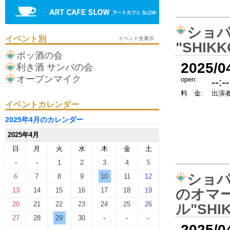
ショパ
イベント別
イベント全表示
"SHI
ボッ酒の会
2025/0
利き酒 サンバの会
オープンマイク
open:
--:--
料 金:
出演者
イベントカレンダー
2025年4月のカレンダー
2025年4月
日
月
火
水
木
金
土
-
-
1
2
3
4
5
ショ
6
7
8
9
10
11
12
13
14
15
16
17
18
19
のオマ
20
21
22
23
24
25
26
ル"SHI
27
28
29
30
-
-
-
2025/0